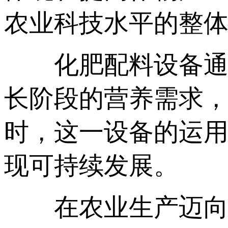
农业科技水平的整
化肥配料设备通过
长阶段的营养需求
时，这一设备的运
现可持续发展。
在农业生产迈向现