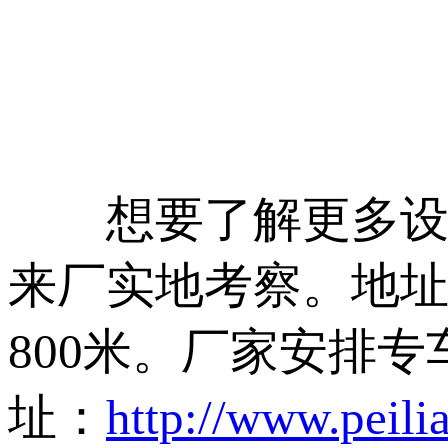
想要了解更多设备
来厂实地考察。地址
800米。厂家安排
址：
http://www.peili