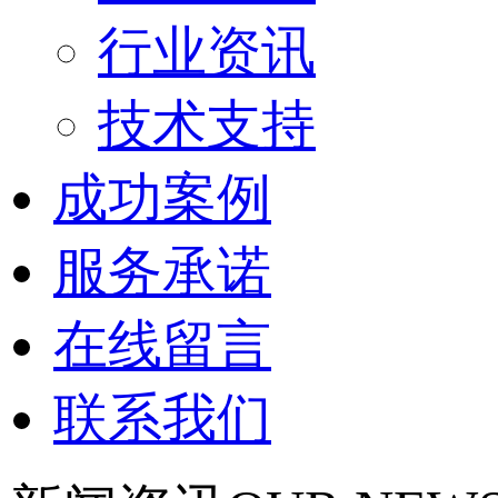
行业资讯
技术支持
成功案例
服务承诺
在线留言
联系我们