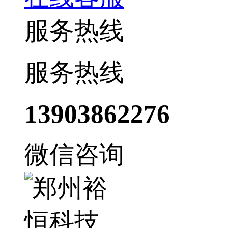
服务热线
服务热线
13903862276
微信咨询