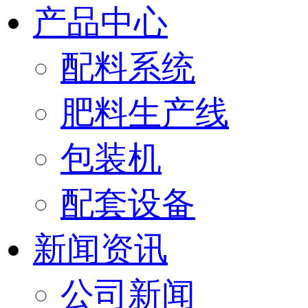
产品中心
配料系统
肥料生产线
包装机
配套设备
新闻资讯
公司新闻