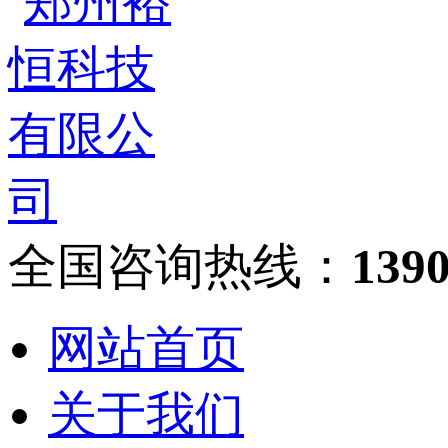
全国咨询热线：
139
网站首页
关于我们