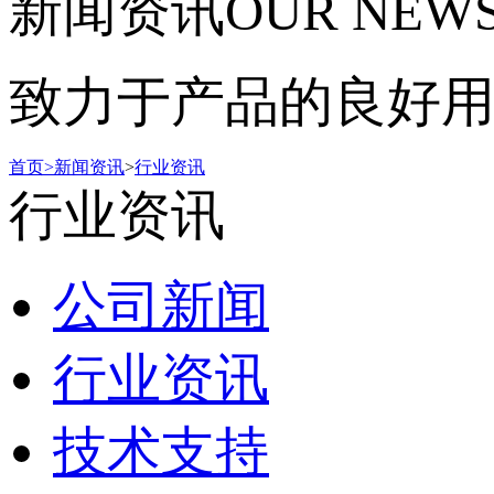
新闻资讯
OUR NEW
致力于产品的良好
首页
>
新闻资讯
>
行业资讯
行业资讯
公司新闻
行业资讯
技术支持