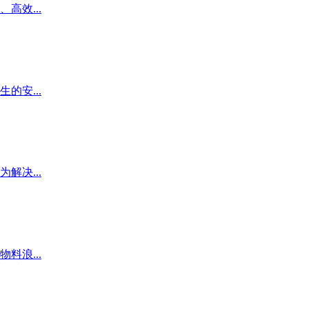
效...
安...
决...
浪...