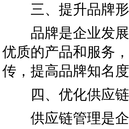
三、提升品牌形
品牌是企业发展的
优质的产品和服务
传，提高品牌知名
四、优化供应链
供应链管理是企业