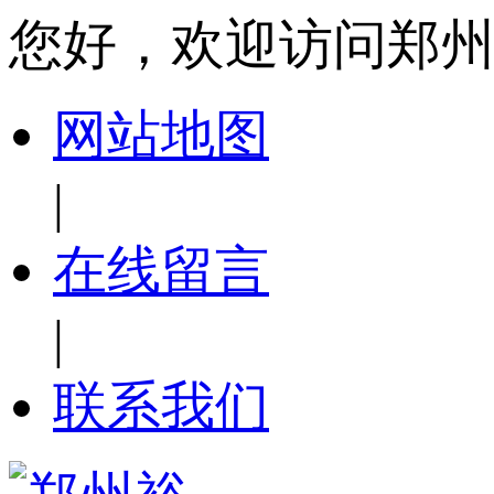
您好，欢迎访问郑
网站地图
|
在线留言
|
联系我们