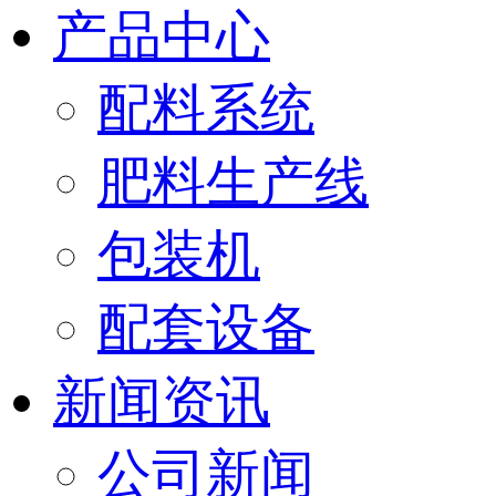
产品中心
配料系统
肥料生产线
包装机
配套设备
新闻资讯
公司新闻