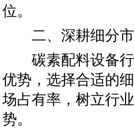
位。
二、深耕细分市
碳素配料设备行业
优势，选择合适的
场占有率，树立行
势。