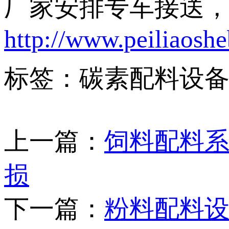
厂家安排专车接送
http://www.peiliaosh
标签：碳素配料设
上一篇：
饲料配料系
损
下一篇：
粉料配料设