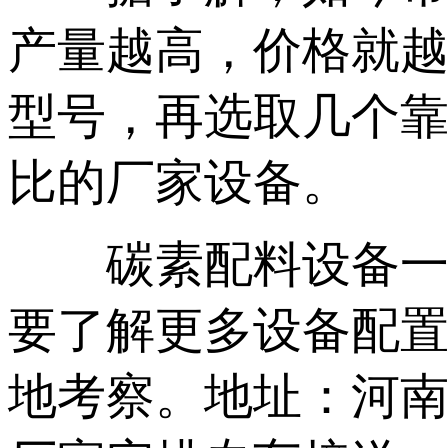
产量越高，价格就
型号，再选取几个
比的厂家设备。
碳素配料设备一台
要了解更多设备配
地考察。地址：河南-