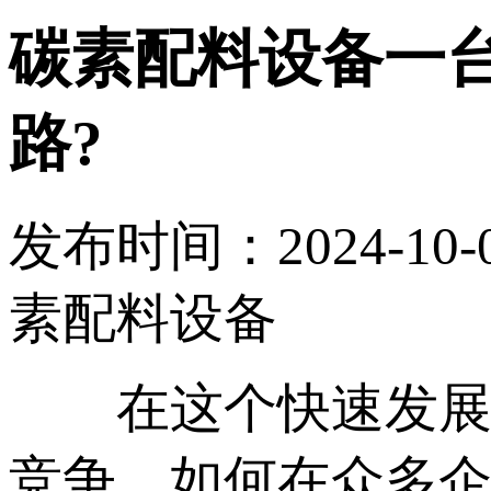
碳素配料设备一
路?
发布时间：2024-10-
素配料设备
在这个快速发展
竞争。如何在众多